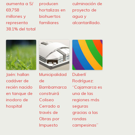
aumenta a S/
producen
culminación de
69,758
hortalizas en
proyecto de
millones y
biohuertos
agua y
representa
familiares
alcantarillado.
38.1% del total
Jaén: hallan
Municipalidad
Duberlí
cadáver de
de
Rodríguez:
recién nacido
Bambamarca
“Cajamarca es
en tanque de
construirá
una de las
inodoro de
Coliseo
regiones más
hospital
Cerrado a
seguras
través de
gracias a las
Obras por
rondas
Impuesto
campesinas”