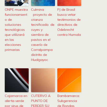
ONPE muestra
Culmina
PJ de Brasil
funcionamient
proyecto de
busca vetar
o de
crianza
testimonios de
soluciones
tecnificada de
directivos de
tecnológicas
cuyes y
Odebrecht
que utilizará
siembra de
contra Humala
en las
pastos en el
elecciones
caserío de
primarias
Corralpampa
distrito de
Hualgayoc
Cajamarca en
CUTERVO A
Bambamarca:
alerta verde
PUNTO DE
Subgerencia
por virus de
PERDER SU
de Rondas