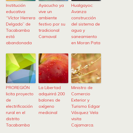
Institución
Ayacucho ya
Hualgayoc:
educativa
vive un
Avanza
“Víctor Herrera
ambiente
construcción
Delgado” de
festivo por su
del sistema de
Tacabamba
tradicional
agua y
está
Carnaval
saneamiento
abandonada
en Moran Pata
PROREGIÓN
La Libertad
Ministro de
licita proyecto
adquirirá 200
Comercio
de
balones de
Exterior y
electrificación
oxígeno
Turismo Edgar
rural en el
medicinal
Vásquez Vela
distrito
visita
Tacabamba
Cajamarca.