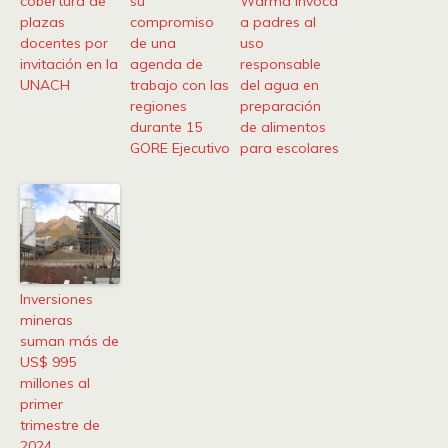
cobertura de
su
Warma invoca
plazas
compromiso
a padres al
docentes por
de una
uso
invitación en la
agenda de
responsable
UNACH
trabajo con las
del agua en
regiones
preparación
durante 15
de alimentos
GORE Ejecutivo
para escolares
Inversiones
mineras
suman más de
US$ 995
millones al
primer
trimestre de
2024