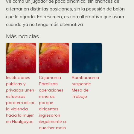
ve como un jugador de poca dinámica, sin chances de
alternar en distintas posiciones, sin la posesión de balón
que le agrada. En resumen, es una alternativa que usará
cuando ya no tenga más alternativa.
Más noticias
Instituciones
Cajamarca:
Bambamarca
publicas y
Paralizan
suspende
privadas unen
operaciones
Mesa de
esfuerzos
mineras
Trabajo
para erradicar
porque
la violencia
dirigentes
hacia la mujer
ingresaron
en Hualgayoc
ilegalmente a
quecher main