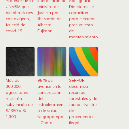
Profesor de la
Interpelarán al
San Ignacio:
UNMSM que
ministro de
Directores se
dictaba clases
Justicia por
capacitan
con oxígeno,
liberación de
para ejecutar
falleció de
Alberto
presupuesto
covid-19
Fujimori
de
mantenimiento
Más de
95 % de
SERFOR
300,000
avance en la
decomisa
agricultores
construcción
recursos
recibirán
del
forestales y de
subvención de
establecimient
fauna silvestre
S/ 350 a S/
o de salud
de
1,300
Negropampa
procedencia
– Chota
ilegal