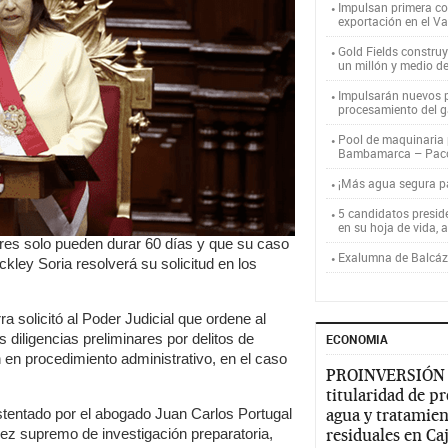
Impulsan primera co
exportación en el V
Gold Fields constru
un millón y medio d
Impulsarán nuevos p
procesamiento del g
Pool de maquinaria p
Bambamarca – Pac
¡Más agua segura 
5 candidatos presid
en su hoja de vida, 
nares solo pueden durar 60 días y que su caso
Exalumna de Balcáza
kley Soria resolverá su solicitud en los
ra solicitó al Poder Judicial que ordene al
s diligencias preliminares por delitos de
ECONOMIA
ón en procedimiento administrativo, en el caso
PROINVERSIÓN
titularidad de p
ustentado por el abogado Juan Carlos Portugal
agua y tratamien
juez supremo de investigación preparatoria,
residuales en C