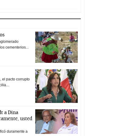
tos
nglomerado
los cementerios...
 el pacto corrupto
ilia...
t a Dina
icamente, usted
ificó duramente a