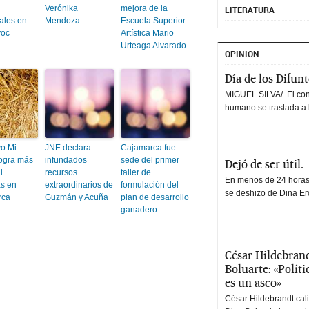
Verónika
mejora de la
LITERATURA
ales en
Mendoza
Escuela Superior
yoc
Artística Mario
Urteaga Alvarado
OPINION
Día de los Difun
MIGUEL SILVA/. El co
humano se traslada a 
vo Mi
JNE declara
Cajamarca fue
logra más
infundados
sede del primer
Dejó de ser útil.
l
recursos
taller de
En menos de 24 horas,
as en
extraordinarios de
formulación del
se deshizo de Dina Erc
rca
Guzmán y Acuña
plan de desarrollo
ganadero
César Hildebrand
Boluarte: «Polít
es un asco»
César Hildebrandt cal