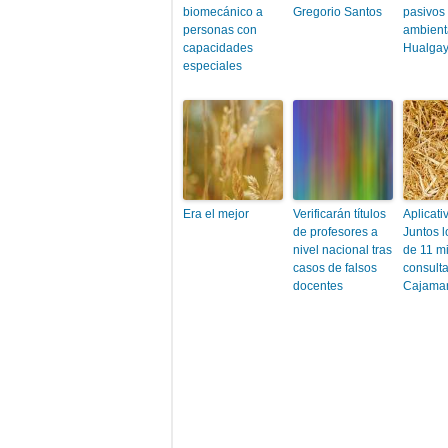
biomecánico a
Gregorio Santos
pasivos
personas con
ambient
capacidades
Hualga
especiales
Era el mejor
Verificarán títulos
Aplicati
de profesores a
Juntos 
nivel nacional tras
de 11 mi
casos de falsos
consult
docentes
Cajama