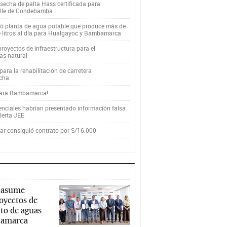
secha de palta Hass certificada para
alle de Condebamba
yó planta de agua potable que produce más de
e litros al día para Hualgayoc y Bambamarca
royectos de infraestructura para el
as natural
ara la rehabilitación de carretera
cha
para Bambamarca!
enciales habrían presentado información falsa
alerta JEE
r consiguió contrato por S/16.000
 asume
royectos de
to de aguas
ajamarca