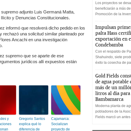
Los proyectos se desa
beneficiarán a más de
scal supremo adjunto Luis Germaná Matta,
Promoción de la Inve
Ilícito y Denuncias Constitucionales.
Impulsan primer
ez informó que resolverá dicho pedido en los
palta Hass certif
 rechazó una solicitud similar planteado por
exportación en e
Flores Ancachi en una investigación
Condebamba
o.
Con el respaldo de Pa
juez supremo que se aparte de ese
Shahuindo, siete produ
argumentos jurídicos allí expuestos están
éxito la cosecha de pa
Gold Fields cons
de agua potable
más de un milló
litros al día par
Bambamarca
Moderna planta de agu
pobladores de la Aso
Fields marcó un antes
ades y
Gregorio Santos
Cajamarca:
aciones
explica qué lo
Socializan
ionan
diferencia de
proyecto de