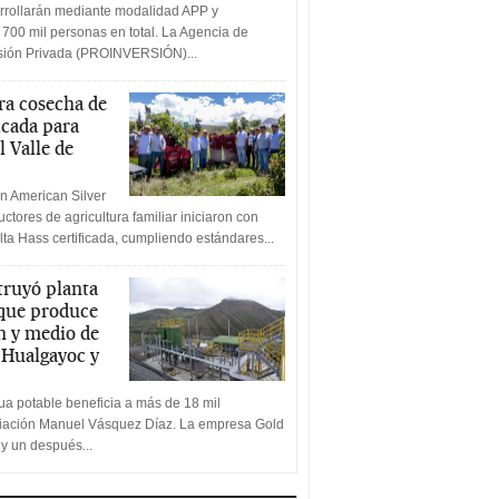
rrollarán mediante modalidad APP y
 700 mil personas en total. La Agencia de
rsión Privada (PROINVERSIÓN)...
a cosecha de
icada para
l Valle de
n American Silver
ctores de agricultura familiar iniciaron con
lta Hass certificada, cumpliendo estándares...
truyó planta
 que produce
n y medio de
a Hualgayoc y
a potable beneficia a más de 18 mil
ciación Manuel Vásquez Díaz. La empresa Gold
 y un después...