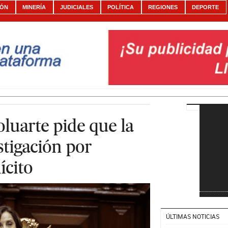
IÓN
MINERÍA
JUDICIALES
POLÍTICA
REGIONES
DEPORTE
luarte pide que la
estigación por
ícito
ÚLTIMAS NOTICIAS