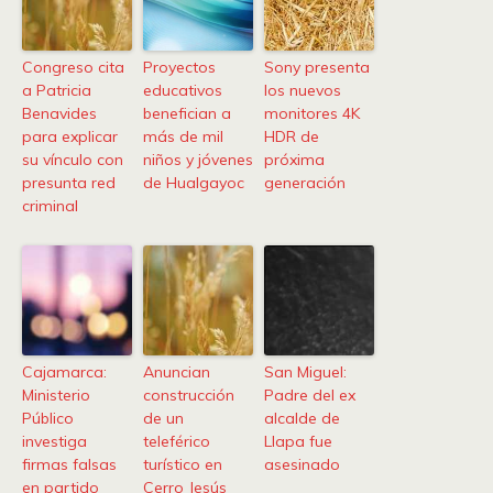
Congreso cita
Proyectos
Sony presenta
a Patricia
educativos
los nuevos
Benavides
benefician a
monitores 4K
para explicar
más de mil
HDR de
su vínculo con
niños y jóvenes
próxima
presunta red
de Hualgayoc
generación
criminal
Cajamarca:
Anuncian
San Miguel:
Ministerio
construcción
Padre del ex
Público
de un
alcalde de
investiga
teleférico
Llapa fue
firmas falsas
turístico en
asesinado
en partido
Cerro Jesús