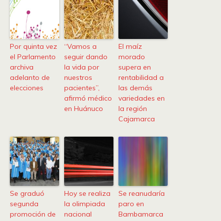
Por quinta vez
“Vamos a
El maíz
el Parlamento
seguir dando
morado
archiva
la vida por
supera en
adelanto de
nuestros
rentabilidad a
elecciones
pacientes”,
las demás
afirmó médico
variedades en
en Huánuco
la región
Cajamarca
Se graduó
Hoy se realiza
Se reanudaría
segunda
la olimpiada
paro en
promoción de
nacional
Bambamarca