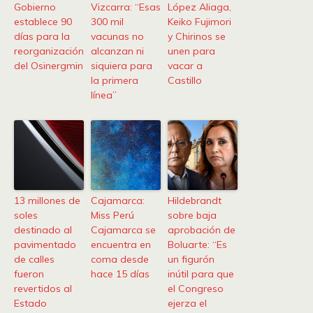
Gobierno
Vizcarra: “Esas
López Aliaga,
establece 90
300 mil
Keiko Fujimori
días para la
vacunas no
y Chirinos se
reorganización
alcanzan ni
unen para
del Osinergmin
siquiera para
vacar a
la primera
Castillo
línea”
13 millones de
Cajamarca:
Hildebrandt
soles
Miss Perú
sobre baja
destinado al
Cajamarca se
aprobación de
pavimentado
encuentra en
Boluarte: “Es
de calles
coma desde
un figurón
fueron
hace 15 días
inútil para que
revertidos al
el Congreso
Estado
ejerza el