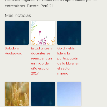
extremistas. Fuente: Perú 21
Más noticias
Saludo a
Estudiantes y
Gold Fields
Hualgayoc
docentes se
lidera la
reencuentran
participación
en inicio del
de la Mujer en
año escolar
el sector
2017
minero