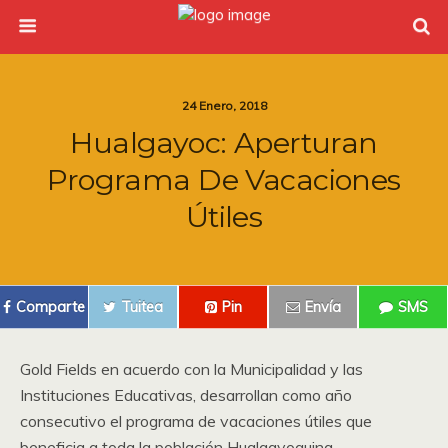
24 Enero, 2018
Hualgayoc: Aperturan
Programa De Vacaciones
Útiles
Comparte
Tuitea
Pin
Envía
SMS
Gold Fields en acuerdo con la Municipalidad y las
Instituciones Educativas, desarrollan como año
consecutivo el programa de vacaciones útiles que
beneficia a toda la población Hualgayoquina.