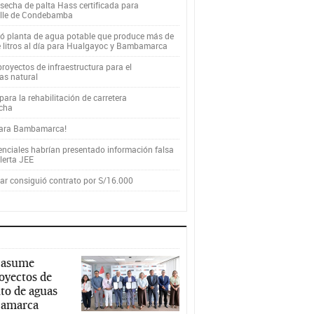
secha de palta Hass certificada para
alle de Condebamba
yó planta de agua potable que produce más de
e litros al día para Hualgayoc y Bambamarca
royectos de infraestructura para el
as natural
ara la rehabilitación de carretera
cha
para Bambamarca!
enciales habrían presentado información falsa
alerta JEE
r consiguió contrato por S/16.000
 asume
royectos de
to de aguas
ajamarca