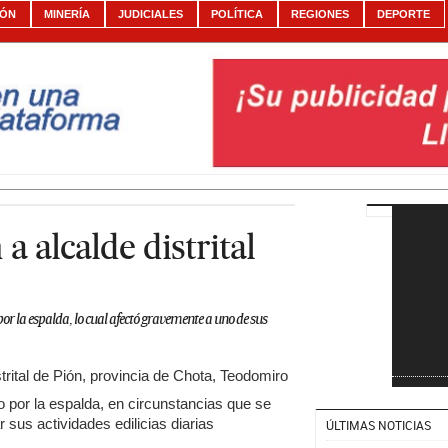
IÓN
MINERÍA
JUDICIALES
POLÍTICA
REGIONES
DEPORTE
a alcalde distrital
or la espalda, lo cual afectó gravemente a uno de sus
trital de Pión, provincia de Chota, Teodomiro
 por la espalda, en circunstancias que se
 sus actividades edilicias diarias
ÚLTIMAS NOTICIAS