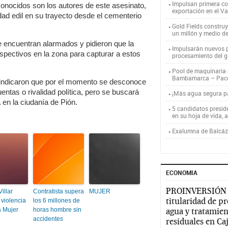
Impulsan primera co
conocidos son los autores de este asesinato,
exportación en el V
dad edil en su trayecto desde el cementerio
Gold Fields constru
un millón y medio d
se encuentran alarmados y pidieron que la
Impulsarán nuevos p
espectivos en la zona para capturar a estos
procesamiento del g
Pool de maquinaria p
Bambamarca – Pac
l indicaron que por el momento se desconoce
uentas o rivalidad política, pero se buscará
¡Más agua segura 
en la ciudanía de Pión.
5 candidatos presid
en su hoja de vida, 
Exalumna de Balcáza
ECONOMIA
PROINVERSIÓN
illar
Contratista supera
MUJER
titularidad de p
 violencia
los 6 millones de
a Mujer
horas hombre sin
agua y tratamien
accidentes
residuales en C