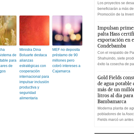
Los proyectos se desa
beneficiarán a más de
Promoción de la Inve
Impulsan primer
palta Hass certif
exportación en e
Condebamba
cha
Ministra Dina
MEF no deposita
Con el respaldo de Pa
sistema de
Boluarte destaca
préstamo de 90
Shahuindo, siete produ
table para
alianzas
millones pero
éxito la cosecha de pa
iares de
estratégicas con
cobró intereses a
ngos
cooperación
Cajamarca
internacional para
Gold Fields cons
impulsar inclusión
de agua potable
productiva y
más de un milló
seguridad
litros al día par
alimentaria
Bambamarca
Moderna planta de agu
pobladores de la Aso
Fields marcó un antes