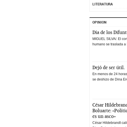
LITERATURA
OPINION
Día de los Difun
MIGUEL SILVA/. El co
humano se traslada a 
Dejó de ser útil.
En menos de 24 horas,
se deshizo de Dina Erc
César Hildebrand
Boluarte: «Polít
es un asco»
César Hildebrandt cal