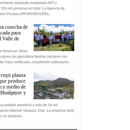
rrollarán mediante modalidad APP y
 700 mil personas en total. La Agencia de
rsión Privada (PROINVERSIÓN)...
a cosecha de
icada para
l Valle de
n American Silver
ctores de agricultura familiar iniciaron con
lta Hass certificada, cumpliendo estándares...
truyó planta
 que produce
n y medio de
a Hualgayoc y
a potable beneficia a más de 18 mil
ciación Manuel Vásquez Díaz. La empresa Gold
 y un después...