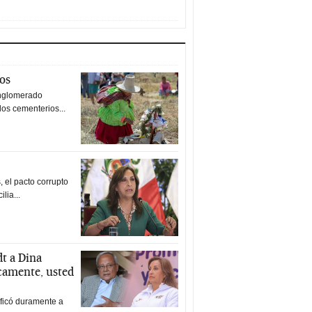
tos
nglomerado
los cementerios...
 el pacto corrupto
ilia...
t a Dina
icamente, usted
ificó duramente a