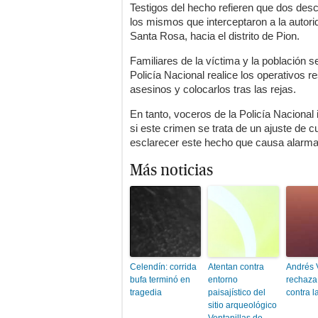
Testigos del hecho refieren que dos des
los mismos que interceptaron a la autori
Santa Rosa, hacia el distrito de Pion.
Familiares de la víctima y la población 
Policía Nacional realice los operativos r
asesinos y colocarlos tras las rejas.
En tanto, voceros de la Policía Naciona
si este crimen se trata de un ajuste de c
esclarecer este hecho que causa alarma 
Más noticias
Celendín: corrida
Atentan contra
Andrés V
bufa terminó en
entorno
rechaza
tragedia
paisajístico del
contra l
sitio arqueológico