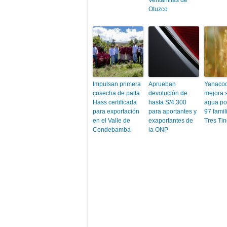
Ventanillas de
Otuzco
Impulsan primera
Aprueban
Yanaco
cosecha de palta
devolución de
mejora 
Hass certificada
hasta S/4,300
agua po
para exportación
para aportantes y
97 famil
en el Valle de
exaportantes de
Tres Ti
Condebamba
la ONP