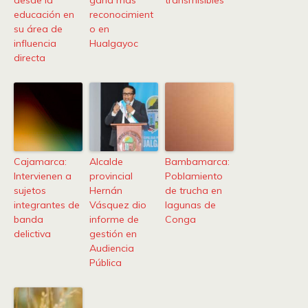
desde la
gana más
transmisibles
educación en
reconocimient
su área de
o en
influencia
Hualgayoc
directa
Cajamarca:
Alcalde
Bambamarca:
Intervienen a
provincial
Poblamiento
sujetos
Hernán
de trucha en
integrantes de
Vásquez dio
lagunas de
banda
informe de
Conga
delictiva
gestión en
Audiencia
Pública