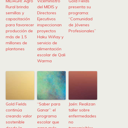
MIDAGRI: Agro
Viceministro
Gold Fields
Rural brinda
del MIDIS y
presenta su
semillas y
Directores
programa:
capacitación
Ejecutivos
“Comunidad
para favorecer
inspeccionan
de Jóvenes
producción de
proyectos
Profesionales”
más de 1.5
Haku Wiñay y
millones de
servicio de
plantones
alimentación
escolar de Qali
Warma
Gold Fields
“Saber para
Jaén: Realizan
continúa
Ganar”: el
taller sobre
creando valor
programa
enfermedades
sostenible
escolar que
no