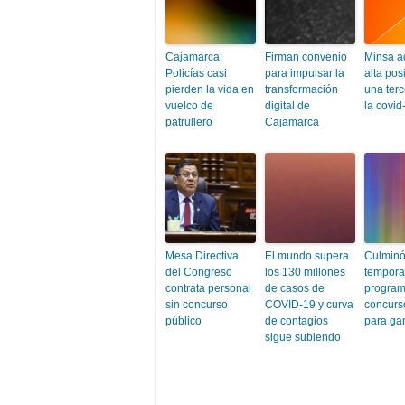
Cajamarca:
Firman convenio
Minsa a
Policías casi
para impulsar la
alta pos
pierden la vida en
transformación
una terc
vuelco de
digital de
la covid
patrullero
Cajamarca
Mesa Directiva
El mundo supera
Culminó
del Congreso
los 130 millones
tempora
contrata personal
de casos de
progra
sin concurso
COVID-19 y curva
concurs
público
de contagios
para ga
sigue subiendo