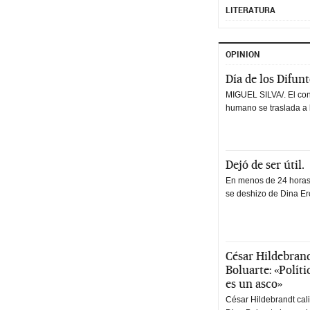
LITERATURA
OPINION
Día de los Difun
MIGUEL SILVA/. El co
humano se traslada a 
Dejó de ser útil.
En menos de 24 horas,
se deshizo de Dina Erc
César Hildebrand
Boluarte: «Polít
es un asco»
César Hildebrandt cal