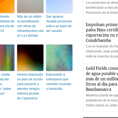
Los proyectos se desa
beneficiarán a más de
Promoción de la Inve
dvierte
Más de un millón
San Ignacio:
ibilidad de
se beneficiarán
Alcalde provincial
Impulsan primer
era ola de
con obras de
está a un paso de
palta Hass certif
-19
infraestructura vial
ser vacado
exportación en e
en La Libertad
Condebamba
Con el respaldo de Pa
Shahuindo, siete produ
éxito la cosecha de pa
Gold Fields cons
de agua potable
 cuarta
Hemos elaborado
Expulsarán a
más de un milló
da del
un plan de acción
extranjeros que
litros al día par
ma
para prevenir y
cometan sicariato
Bambamarca
o “saber
atender riesgos,
u homicidio
nar”
informa alcalde
Moderna planta de agu
de Cajamarca
pobladores de la Aso
Fields marcó un antes