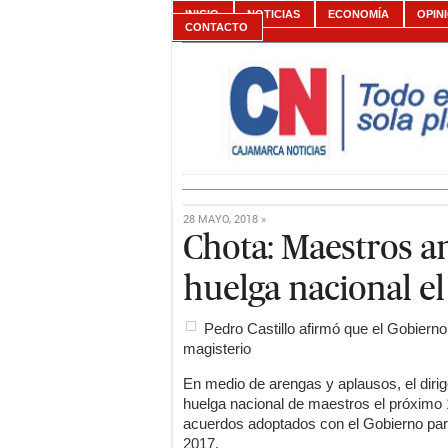
INICIO
NOTICIAS
ECONOMÍA
OPIN
CONTACTO
28 MAYO, 2018 »
Chota: Maestros a
huelga nacional el
Pedro Castillo afirmó que el Gobier
magisterio
En medio de arengas y aplausos, el dirige
huelga nacional de maestros el próximo 1
acuerdos adoptados con el Gobierno para
2017.