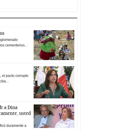
tos
nglomerado
los cementerios...
 el pacto corrupto
ilia...
t a Dina
icamente, usted
ificó duramente a