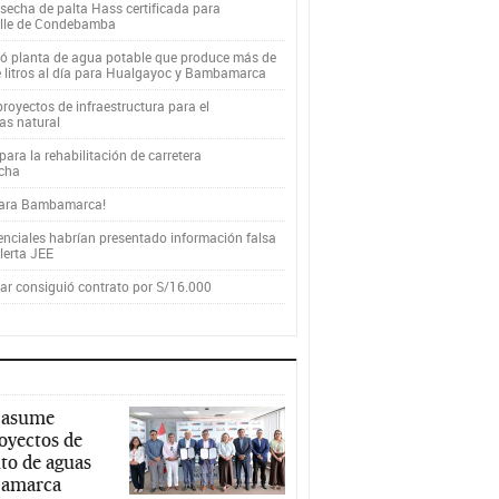
secha de palta Hass certificada para
alle de Condebamba
yó planta de agua potable que produce más de
e litros al día para Hualgayoc y Bambamarca
royectos de infraestructura para el
as natural
ara la rehabilitación de carretera
cha
para Bambamarca!
enciales habrían presentado información falsa
alerta JEE
r consiguió contrato por S/16.000
 asume
royectos de
to de aguas
ajamarca