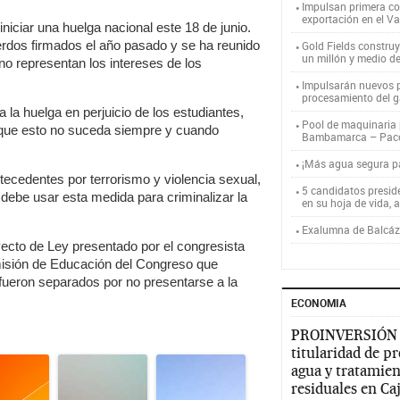
Impulsan primera co
exportación en el V
iciar una huelga nacional este 18 de junio.
rdos firmados el año pasado y se ha reunido
Gold Fields constru
un millón y medio d
no representan los intereses de los
Impulsarán nuevos p
procesamiento del g
 la huelga en perjuicio de los estudiantes,
Pool de maquinaria p
e que esto no suceda siempre y cuando
Bambamarca – Pac
¡Más agua segura 
ecedentes por terrorismo y violencia sexual,
5 candidatos presid
debe usar esta medida para criminalizar la
en su hoja de vida, 
Exalumna de Balcáza
yecto de Ley presentado por el congresista
isión de Educación del Congreso que
 fueron separados por no presentarse a la
ECONOMIA
PROINVERSIÓN
titularidad de p
agua y tratamien
residuales en C