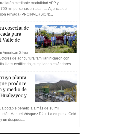
rrollarán mediante modalidad APP y
 700 mil personas en total. La Agencia de
rsión Privada (PROINVERSIÓN)...
a cosecha de
icada para
l Valle de
n American Silver
ctores de agricultura familiar iniciaron con
lta Hass certificada, cumpliendo estándares...
truyó planta
 que produce
n y medio de
a Hualgayoc y
a potable beneficia a más de 18 mil
ciación Manuel Vásquez Díaz. La empresa Gold
 y un después...