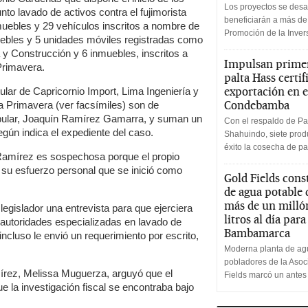
Los proyectos se desa
to lavado de activos contra el fujimorista
beneficiarán a más de
uebles y 29 vehículos inscritos a nombre de
Promoción de la Inve
uebles y 5 unidades móviles registradas como
 y Construcción y 6 inmuebles, inscritos a
Impulsan primer
 Primavera.
palta Hass certif
exportación en e
ular de Capricornio Import, Lima Ingeniería y
Condebamba
a Primavera (ver facsímiles) son de
opular, Joaquín Ramírez Gamarra, y suman un
Con el respaldo de Pa
egún indica el expediente del caso.
Shahuindo, siete produ
éxito la cosecha de pa
e Ramírez es sospechosa porque el propio
su esfuerzo personal que se inició como
Gold Fields cons
de agua potable
más de un milló
 legislador una entrevista para que ejerciera
litros al día par
 autoridades especializadas en lavado de
Bambamarca
incluso le envió un requerimiento por escrito,
Moderna planta de agu
pobladores de la Aso
írez, Melissa Muguerza, arguyó que el
Fields marcó un antes
e la investigación fiscal se encontraba bajo