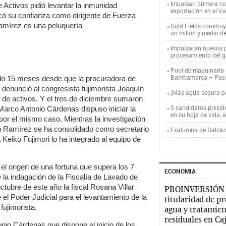
Impulsan primera co
 Activos pidió levantar la inmunidad
exportación en el V
icó su confianza como dirigente de Fuerza
Ramírez es una peluquería
Gold Fields constru
un millón y medio d
Impulsarán nuevos p
procesamiento del g
Pool de maquinaria p
Bambamarca – Pac
ido 15 meses desde que la procuradora de
o, denunció al congresista fujimorista Joaquín
¡Más agua segura 
 de activos. Y el tres de diciembre sumaron
5 candidatos presid
Marco Antonio Cárdenas dispuso iniciar la
en su hoja de vida, 
por el mismo caso. Mientras la investigación
uín Ramírez se ha consolidado como secretario
Exalumna de Balcáza
 Keiko Fujimori lo ha integrado al equipo de
el origen de una fortuna que supera los 7
ECONOMIA
e la indagación de la Fiscalía de Lavado de
octubre de este año la fiscal Rosana Villar
PROINVERSIÓN
 el Poder Judicial para el levantamiento de la
titularidad de p
fujimorista.
agua y tratamien
residuales en C
onio Cárdenas que dispone el inicio de los