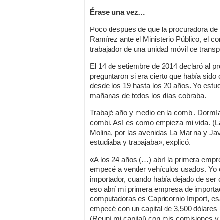
Érase una vez…
Poco después de que la procuradora de L
Ramírez ante el Ministerio Público, el 
trabajador de una unidad móvil de transpo
El 14 de setiembre de 2014 declaró al p
preguntaron si era cierto que había sido
desde los 19 hasta los 20 años. Yo estud
mañanas de todos los días cobraba.
Trabajé año y medio en la combi. Dormí
combi. Así es como empieza mi vida. (La
Molina, por las avenidas La Marina y Jav
estudiaba y trabajaba», explicó.
«A los 24 años (…) abrí la primera empr
empecé a vender vehículos usados. Yo 
importador, cuando había dejado de ser
eso abrí mi primera empresa de importac
computadoras es Capricornio Import, es
empecé con un capital de 3,500 dólares 
(Reuní mi capital) con mis comisiones y