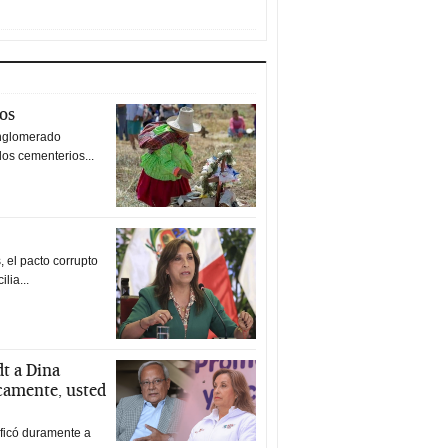
tos
nglomerado
los cementerios...
 el pacto corrupto
ilia...
t a Dina
icamente, usted
ificó duramente a