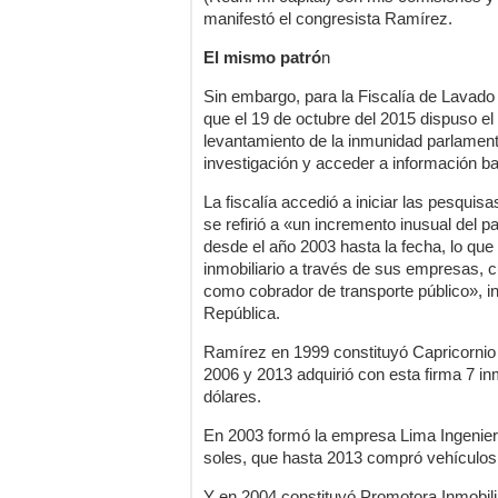
manifestó el congresista Ramírez.
El mismo patró
n
Sin embargo, para la Fiscalía de Lavado d
que el 19 de octubre del 2015 dispuso el in
levantamiento de la inmunidad parlament
investigación y acceder a información ba
La fiscalía accedió a iniciar las pesquis
se refirió a «un incremento inusual del 
desde el año 2003 hasta la fecha, lo que
inmobiliario a través de sus empresas,
como cobrador de transporte público», in
República.
Ramírez en 1999 constituyó Capricornio I
2006 y 2013 adquirió con esta firma 7 in
dólares.
En 2003 formó la empresa Lima Ingenierí
soles, que hasta 2013 compró vehículos 
Y en 2004 constituyó Promotora Inmobili