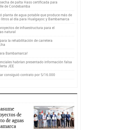
secha de palta Hass certificada para
alle de Condebamba
yó planta de agua potable que produce más de
e litros al día para Hualgayoc y Bambamarca
royectos de infraestructura para el
as natural
ara la rehabilitación de carretera
cha
para Bambamarca!
enciales habrían presentado información falsa
alerta JEE
r consiguió contrato por S/16.000
 asume
royectos de
to de aguas
ajamarca