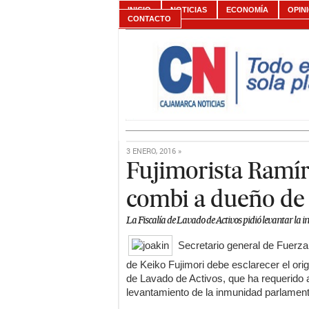
INICIO
NOTICIAS
ECONOMÍA
OPIN
CONTACTO
3 ENERO, 2016 »
Fujimorista Ramír
combi a dueño de 
La Fiscalía de Lavado de Activos pidió levantar l
Secretario general de Fuerz
de Keiko Fujimori debe esclarecer el ori
de Lavado de Activos, que ha requerido al
levantamiento de la inmunidad parlament