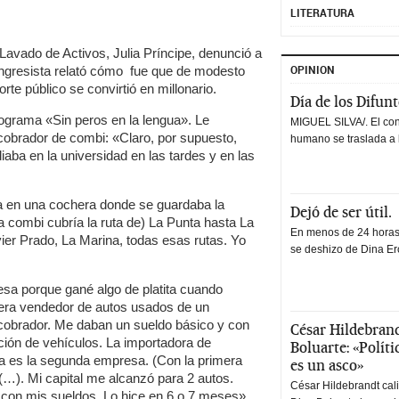
LITERATURA
avado de Activos, Julia Príncipe, denunció a
OPINION
congresista relató cómo fue que de modesto
rte público se convirtió en millonario.
Día de los Difun
rograma «Sin peros en la lengua». Le
MIGUEL SILVA/. El co
 cobrador de combi: «Claro, por supuesto,
humano se traslada a 
iaba en la universidad en las tardes y en las
a en una cochera donde se guardaba la
Dejó de ser útil.
 combi cubría la ruta de) La Punta hasta La
En menos de 24 horas,
ier Prado, La Marina, todas esas rutas. Yo
se deshizo de Dina Erc
esa porque gané algo de platita cuando
era vendedor de autos usados de un
 cobrador. Me daban un sueldo básico y con
César Hildebrand
ión de vehículos. La importadora de
Boluarte: «Polít
a es la segunda empresa. (Con la primera
es un asco»
(…). Mi capital me alcanzó para 2 autos.
César Hildebrandt cal
 con mis sueldos. Lo hice en 6 o 7 meses»,