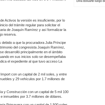
Dina Boluarte luego d
e Activos la versión es insuficiente, por lo
icio del trámite regular para solicitar el
aria de Joaquín Ramírez y así formalizar la
jo reserva.
as debido a que la procuradora Julia Príncipe
patrimonio del congresista Joaquín Ramírez,
 se desarrolló principalmente en el ámbito
 cuando en sus inicios solo se desempeñaba
dica el expediente al que tuvo acceso La
mport con un capital de 2 mil soles, y entre
muebles y 29 vehículos por 1.7 millones de
a y Construcción con un capital de 5 mil 100
e inmuebles por 3.7 millones de dólares.
aria Primavera con un capital de 1,500 soles,