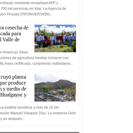
rrollarán mediante modalidad APP y
 700 mil personas en total. La Agencia de
rsión Privada (PROINVERSIÓN)...
a cosecha de
icada para
l Valle de
n American Silver
ctores de agricultura familiar iniciaron con
lta Hass certificada, cumpliendo estándares...
truyó planta
 que produce
n y medio de
a Hualgayoc y
a potable beneficia a más de 18 mil
ciación Manuel Vásquez Díaz. La empresa Gold
 y un después...