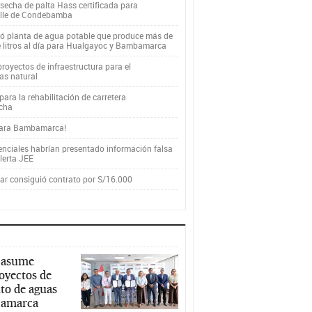
secha de palta Hass certificada para
alle de Condebamba
yó planta de agua potable que produce más de
e litros al día para Hualgayoc y Bambamarca
royectos de infraestructura para el
as natural
ara la rehabilitación de carretera
cha
para Bambamarca!
enciales habrían presentado información falsa
alerta JEE
r consiguió contrato por S/16.000
 asume
royectos de
to de aguas
ajamarca