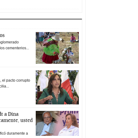
tos
nglomerado
los cementerios...
 el pacto corrupto
ilia...
t a Dina
icamente, usted
ificó duramente a