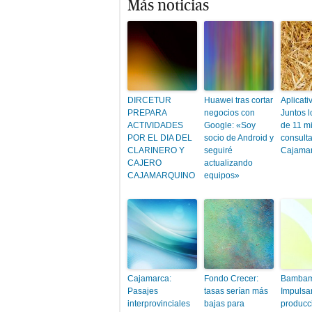
Más noticias
DIRCETUR
Huawei tras cortar
Aplicati
PREPARA
negocios con
Juntos 
ACTIVIDADES
Google: «Soy
de 11 mi
POR EL DIA DEL
socio de Android y
consult
CLARINERO Y
seguiré
Cajama
CAJERO
actualizando
CAJAMARQUINO
equipos»
Cajamarca:
Fondo Crecer:
Bambam
Pasajes
tasas serían más
Impulsa
interprovinciales
bajas para
producc