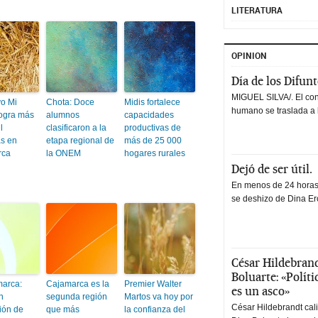
LITERATURA
OPINION
Día de los Difun
MIGUEL SILVA/. El co
vo Mi
Chota: Doce
Midis fortalece
humano se traslada a 
logra más
alumnos
capacidades
l
clasificaron a la
productivas de
as en
etapa regional de
más de 25 000
rca
la ONEM
hogares rurales
Dejó de ser útil.
En menos de 24 horas,
se deshizo de Dina Erc
César Hildebrand
Boluarte: «Polít
arca:
Cajamarca es la
Premier Walter
es un asco»
n
segunda región
Martos va hoy por
César Hildebrandt cal
ión de
que más
la confianza del