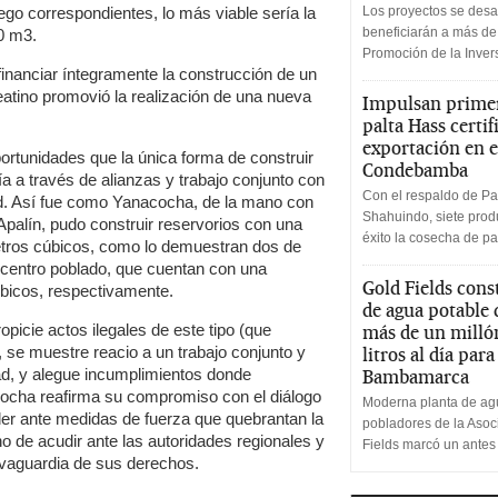
iego correspondientes, lo más viable sería la
Los proyectos se desa
beneficiarán a más de
0 m3.
Promoción de la Inve
nanciar íntegramente la construcción de un
eatino promovió la realización de una nueva
Impulsan primer
palta Hass certif
exportación en e
ortunidades que la única forma de construir
Condebamba
a a través de alianzas y trabajo conjunto con
Con el respaldo de Pa
dad. Así fue como Yanacocha, de la mano con
Shahuindo, siete produ
 Apalín, pudo construir reservorios con una
éxito la cosecha de pa
etros cúbicos, como lo demuestran dos de
 centro poblado, que cuentan con una
Gold Fields cons
bicos, respectivamente.
de agua potable
icie actos ilegales de este tipo (que
más de un milló
, se muestre reacio a un trabajo conjunto y
litros al día par
ad, y alegue incumplimientos donde
Bambamarca
ocha reafirma su compromiso con el diálogo
Moderna planta de agu
der ante medidas de fuerza que quebrantan la
pobladores de la Aso
ho de acudir ante las autoridades regionales y
Fields marcó un antes
lvaguardia de sus derechos.