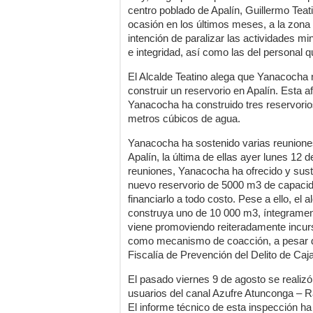
centro poblado de Apalín, Guillermo Teati
ocasión en los últimos meses, a la zona
intención de paralizar las actividades m
e integridad, así como las del personal qu
El Alcalde Teatino alega que Yanacocha
construir un reservorio en Apalín. Esta a
Yanacocha ha construido tres reservori
metros cúbicos de agua.
Yanacocha ha sostenido varias reuniones
Apalín, la última de ellas ayer lunes 12 d
reuniones, Yanacocha ha ofrecido y sus
nuevo reservorio de 5000 m3 de capacid
financiarlo a todo costo. Pese a ello, el 
construya uno de 10 000 m3, íntegrament
viene promoviendo reiteradamente incur
como mecanismo de coacción, a pesar de
Fiscalía de Prevención del Delito de Ca
El pasado viernes 9 de agosto se realizó
usuarios del canal Azufre Atunconga – 
El informe técnico de esta inspección ha