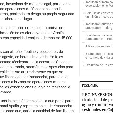
Impulsan primera co
no, incursionó de manera ilegal, por cuarta
exportación en el V
 de operaciones de Yanacocha, con la
Gold Fields constru
ineras, poniendo en riesgo su propia seguridad
un millón y medio d
e labora en el lugar.
Impulsarán nuevos p
 no ha cumplido con su compromiso de
procesamiento del g
firmación no es cierta, ya que en Apalín
Pool de maquinaria p
os con capacidad conjunta de más de 45 000
Bambamarca – Pac
¡Más agua segura 
 con el señor Teatino y pobladores de
5 candidatos presid
e agosto, en horas de la tarde. En tales
en su hoja de vida, 
tentado técnicamente la construcción de un
Exalumna de Balcáza
ad, mostrando, además, su disposición para
alcalde insiste arbitrariamente en que se
e financiado por Yanacocha, para lo cual
siones a la zona de operaciones mineras
ECONOMIA
 las exhortaciones que ya ha realizado la
jamarca.
PROINVERSIÓN
titularidad de p
 una inspección técnica en la que participaron
agua y tratamien
Ramal Apalín y representantes de Yanacocha.
residuales en C
 indicado que, dada la cantidad de familias en