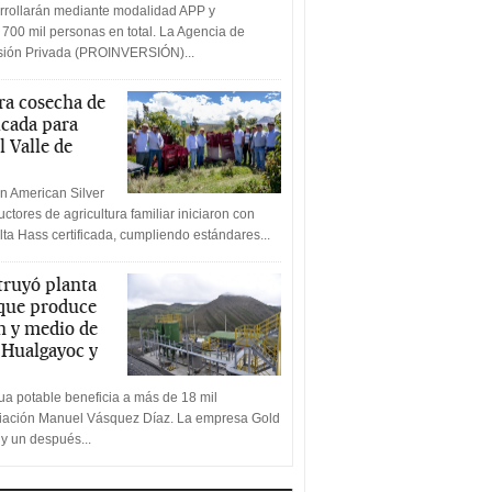
rrollarán mediante modalidad APP y
 700 mil personas en total. La Agencia de
rsión Privada (PROINVERSIÓN)...
a cosecha de
icada para
l Valle de
n American Silver
ctores de agricultura familiar iniciaron con
lta Hass certificada, cumpliendo estándares...
truyó planta
 que produce
n y medio de
a Hualgayoc y
a potable beneficia a más de 18 mil
ciación Manuel Vásquez Díaz. La empresa Gold
 y un después...