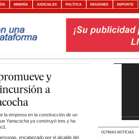
IÓN
MINERÍA
JUDICIALES
POLÍTICA
REGIONES
DEPORTE
 promueve y
 incursión a
acocha
de la empresa en la construcción de un
 que Yanacocha ya construyó tres y ha
 m3.
ÚLTIMAS NOTICIAS
rsonas, encabezado por el alcalde del