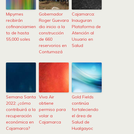
Mipymes
Gobernador
Cajamarca:
recibirán
Roger Guevara
Inauguran
cofinanciamien
dio inicio a la
Plataforma de
to de hasta
construcción
Atención al
55,000 soles
de 660
Usuario en
reservorios en
Salud
Contumazá
Semana Santa
Viva Air
Gold Fields
2022: ¿cómo
obtiene
continúa
contribuirá a la
permiso para
fortaleciendo
recuperación
volar a
el área de
económica en
Cajamarca
Salud de
Cajamarca?
Hualgayoc