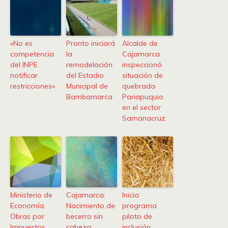
«No es
Pronto iniciará
Alcalde de
competencia
la
Cajamarca
del INPE
remodelación
inspeccionó
notificar
del Estadio
situación de
restricciones»
Municipal de
quebrada
Bambamarca
Pariapuquio
en el sector
Samanacruz
Ministerio de
Cajamarca:
Inicia
Economía:
Nacimiento de
programa
Obras por
becerro sin
piloto de
Impuestos
cabeza
inclusión