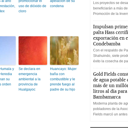
 al año
promocionar el
apelación de su
Los proyectos se desa
restación,
uso de dióxido de
condena
beneficiarán a más de
dex
cloro
Promoción de la Inve
Impulsan primer
palta Hass certif
exportación en e
Condebamba
Con el respaldo de Pa
Shahuindo, siete produ
éxito la cosecha de pa
 Humala y
Se declara en
Huancayo: Mujer
Gold Fields cons
Heredia
emergencia
baña con
de agua potable
nan su
ambiental a la
combustible y le
s orden
provincia de
prende fuego al
más de un milló
Hualgayoc
padre de su hijo
litros al día par
Bambamarca
Moderna planta de agu
pobladores de la Aso
Fields marcó un antes