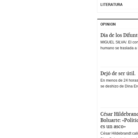
LITERATURA
OPINION
Día de los Difun
MIGUEL SILVA/. El co
humano se traslada a 
Dejó de ser útil.
En menos de 24 horas,
se deshizo de Dina Erc
César Hildebrand
Boluarte: «Polít
es un asco»
César Hildebrandt cal