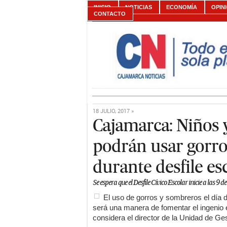
INICIO
NOTICIAS
ECONOMÍA
OPIN
CONTACTO
18 JULIO, 2017 »
Cajamarca: Niños 
podrán usar gorr
durante desfile es
Se espera que el Desfile Cívico Escolar inicie a las 9
El uso de gorros y sombreros el día d
será una manera de fomentar el ingenio en
considera el director de la Unidad de Ge