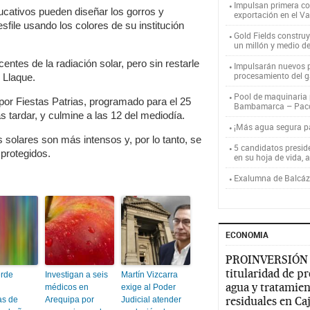
Impulsan primera co
ducativos pueden diseñar los gorros y
exportación en el V
sfile usando los colores de su institución
Gold Fields constru
un millón y medio d
entes de la radiación solar, pero sin restarle
Impulsarán nuevos p
procesamiento del g
s Llaque.
Pool de maquinaria p
por Fiestas Patrias, programado para el 25
Bambamarca – Pac
ás tardar, y culmine a las 12 del mediodía.
¡Más agua segura 
 solares son más intensos y, por lo tanto, se
5 candidatos presid
 protegidos.
en su hoja de vida, 
Exalumna de Balcáza
ECONOMIA
PROINVERSIÓN
titularidad de p
erde
Investigan a seis
Martín Vizcarra
agua y tratamien
médicos en
exige al Poder
residuales en C
as de
Arequipa por
Judicial atender