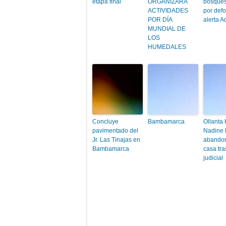
etapa final
ORGANIZARÁ
bosques
ACTIVIDADES
por defo
POR DÍA
alerta A
MUNDIAL DE
LOS
HUMEDALES
Concluye
Bambamarca
Ollanta
pavimentado del
Nadine 
Jr. Las Tinajas en
abando
Bambamarca
casa tra
judicial