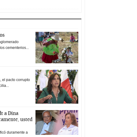
tos
nglomerado
los cementerios...
 el pacto corrupto
ilia...
t a Dina
icamente, usted
ificó duramente a