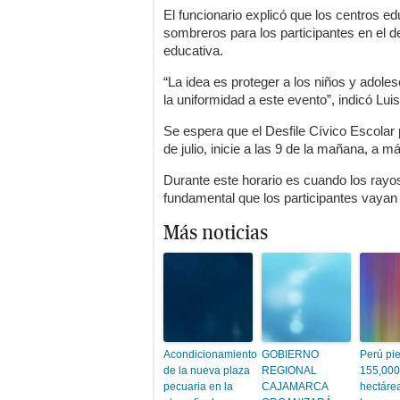
El funcionario explicó que los centros e
sombreros para los participantes en el de
educativa.
“La idea es proteger a los niños y adolesc
la uniformidad a este evento”, indicó Lui
Se espera que el Desfile Cívico Escolar 
de julio, inicie a las 9 de la mañana, a m
Durante este horario es cuando los rayos
fundamental que los participantes vayan
Más noticias
Acondicionamiento
GOBIERNO
Perú pi
de la nueva plaza
REGIONAL
155,000
pecuaria en la
CAJAMARCA
hectáre