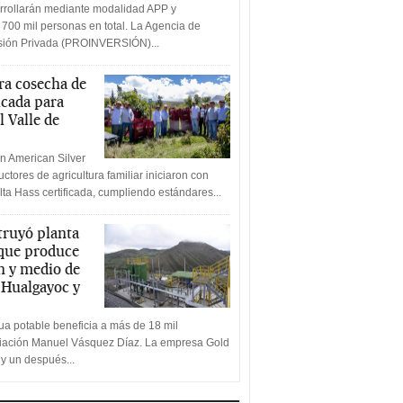
rrollarán mediante modalidad APP y
 700 mil personas en total. La Agencia de
rsión Privada (PROINVERSIÓN)...
a cosecha de
icada para
l Valle de
n American Silver
ctores de agricultura familiar iniciaron con
lta Hass certificada, cumpliendo estándares...
truyó planta
 que produce
n y medio de
a Hualgayoc y
a potable beneficia a más de 18 mil
ciación Manuel Vásquez Díaz. La empresa Gold
 y un después...