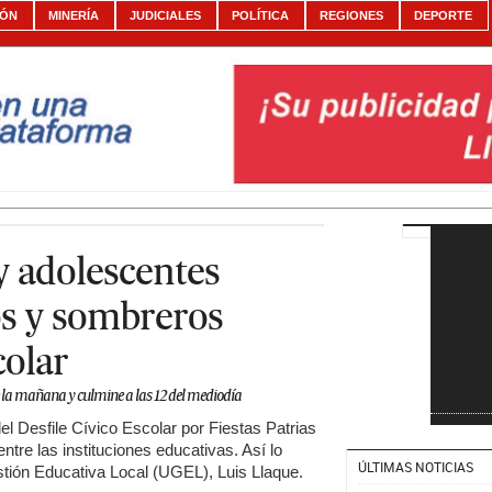
IÓN
MINERÍA
JUDICIALES
POLÍTICA
REGIONES
DEPORTE
y adolescentes
os y sombreros
colar
 de la mañana y culmine a las 12 del mediodía
el Desfile Cívico Escolar por Fiestas Patrias
tre las instituciones educativas. Así lo
ÚLTIMAS NOTICIAS
stión Educativa Local (UGEL), Luis Llaque.