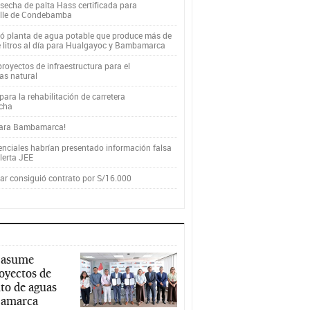
secha de palta Hass certificada para
alle de Condebamba
yó planta de agua potable que produce más de
e litros al día para Hualgayoc y Bambamarca
royectos de infraestructura para el
as natural
ara la rehabilitación de carretera
cha
para Bambamarca!
enciales habrían presentado información falsa
alerta JEE
r consiguió contrato por S/16.000
 asume
royectos de
to de aguas
ajamarca