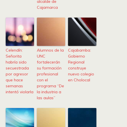
alcalde de
Cajamarca
Celendín:
Alumnos de la
Cajabamba:
Señorita
UNC
Gobierno
habría sido
fortalecerán
Regional
secuestrada
su formación
construye
por agresor
profesional
nuevo colegio
que hace
con el
en Cholocal
semanas
programa “De
intentó violarla
la industria a
las aulas”