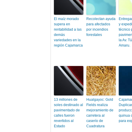
El maíz morado
Recolectan ayuda
Entrega
supera en
para afectados
y exped
rentabilidad a las
por incendios
técnico 
demás
forestales
pavimen
variedades en la
la Av. T
región Cajamarca
Amaru.
13 millones de
Hualgayoc: Gold
Cajamar
soles destinado al
Fields realiza
Duplica
pavimentado de
mejoramiento de
producc
calles fueron
carretera al
quinua 
revertidos al
caserío de
para ex
Estado
Cuadratura