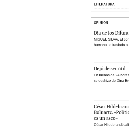
LITERATURA
OPINION
Día de los Difun
MIGUEL SILVA/. El co
humano se traslada a 
Dejó de ser útil.
En menos de 24 horas,
se deshizo de Dina Erc
César Hildebrand
Boluarte: «Polít
es un asco»
César Hildebrandt cal