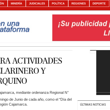
IÓN
MINERÍA
JUDICIALES
POLÍTICA
REGIONES
DEPORTE
RA ACTIVIDADES
CLARINERO Y
RQUINO
ajamarca, mediante ordenanza Regional N°
omingo de Junio de cada año, como el “Día del
región Cajamarca.
ÚLTIMAS NOTICIAS