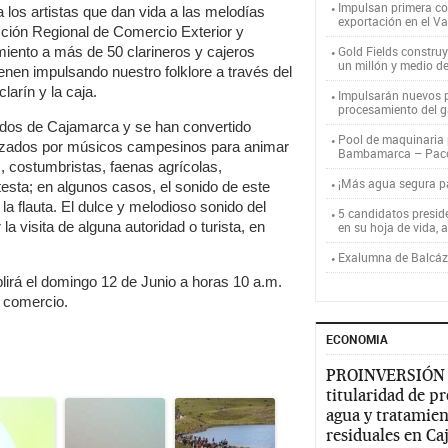
Impulsan primera co
 los artistas que dan vida a las melodías
exportación en el V
cción Regional de Comercio Exterior y
ento a más de 50 clarineros y cajeros
Gold Fields constru
un millón y medio d
nen impulsando nuestro folklore a través del
arín y la caja.
Impulsarán nuevos p
procesamiento del g
undos de Cajamarca y se han convertido
Pool de maquinaria p
tilizados por músicos campesinos para animar
Bambamarca – Pac
s, costumbristas, faenas agrícolas,
¡Más agua segura 
esta; en algunos casos, el sonido de este
a flauta. El dulce y melodioso sonido del
5 candidatos presid
la visita de alguna autoridad o turista, en
en su hoja de vida, 
Exalumna de Balcáza
irá el domingo 12 de Junio a horas 10 a.m.
l comercio.
ECONOMIA
PROINVERSIÓN
titularidad de p
agua y tratamien
residuales en C