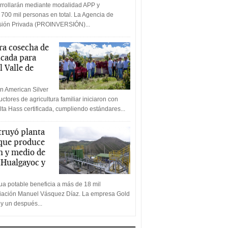
rrollarán mediante modalidad APP y
 700 mil personas en total. La Agencia de
rsión Privada (PROINVERSIÓN)...
a cosecha de
icada para
l Valle de
n American Silver
ctores de agricultura familiar iniciaron con
lta Hass certificada, cumpliendo estándares...
truyó planta
 que produce
n y medio de
a Hualgayoc y
a potable beneficia a más de 18 mil
ciación Manuel Vásquez Díaz. La empresa Gold
 y un después...