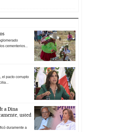
tos
nglomerado
los cementerios...
 el pacto corrupto
ilia...
t a Dina
icamente, usted
ificó duramente a