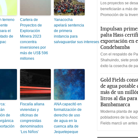
Los proyectos se desa
beneficiarán a más de
Promoción de la Inve
n terreno
Cartera de
Yanacocha
iente
Proyectos de
apelará sentencia
Impulsan primer
para el
Exploración
de primera
palta Hass certif
tado de
Minera 2023
instancia para
exportación en e
úpac
concentra
salvaguardar sus intereses
Condebamba
inversiones por
más de US$ 596
Con el respaldo de Pa
millones
Shahuindo, siete produ
éxito la cosecha de pa
Gold Fields cons
de agua potable
más de un milló
litros al día par
Bambamarca
ca:
Fiscalía allana
ANA capacitó en
rán
viviendas y
formalización de
Moderna planta de agu
ión de
oficinas de
derecho de uso
pobladores de la Aso
orgánica
congresistas
de agua en la
Fields marcó un antes
portación
denominados
cuenca alta de
‘Los Niños’
Jequetepeque