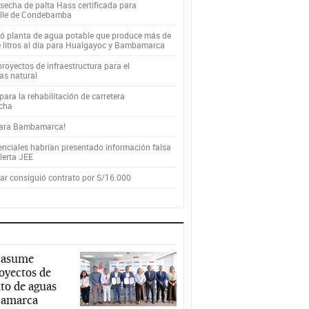
secha de palta Hass certificada para
alle de Condebamba
yó planta de agua potable que produce más de
e litros al día para Hualgayoc y Bambamarca
royectos de infraestructura para el
as natural
ara la rehabilitación de carretera
cha
para Bambamarca!
enciales habrían presentado información falsa
alerta JEE
r consiguió contrato por S/16.000
 asume
royectos de
to de aguas
ajamarca